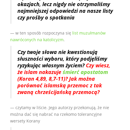
okazjach, lecz nigdy nie otrzymaliśmy
najmniejszej odpowiedzi na nasze listy
czy prośby o spotkania
— w ten sposób rozpoczyna się
list muzułmanów
nawróconych na katolicyzm
.
Czy twoje słowa nie kwestionują
słuszności wyboru, który podjęliśmy
ryzykując własnym życiem?
Czy wiesz,
że islam nakazuje
śmierć apostatom
(Koran 4,89, 8,7-11)? Jak można
porównać islamską przemoc z tak
zwaną chrześcijańską przemocą?
— czytamy w liście. Jego autorzy przekonują, że nie
można dać się nabrać na rzekomo tolerancyjne
wersety Korany