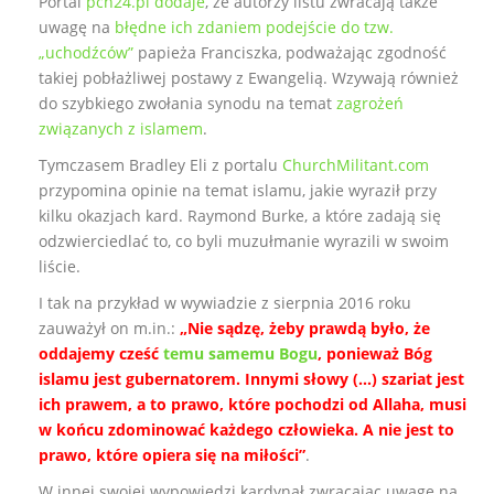
Portal
pch24.pl dodaje
, że autorzy listu zwracają także
uwagę na
błędne ich zdaniem podejście do tzw.
„uchodźców”
papieża Franciszka, podważając zgodność
takiej pobłażliwej postawy z Ewangelią. Wzywają również
do szybkiego zwołania synodu na temat
zagrożeń
związanych z islamem
.
Tymczasem Bradley Eli z portalu
ChurchMilitant.com
przypomina opinie na temat islamu, jakie wyraził przy
kilku okazjach kard. Raymond Burke, a które zadają się
odzwierciedlać to, co byli muzułmanie wyrazili w swoim
liście.
I tak na przykład w wywiadzie z sierpnia 2016 roku
zauważył on m.in.:
„Nie sądzę, żeby prawdą było, że
oddajemy cześć
temu samemu Bogu
, ponieważ Bóg
islamu jest gubernatorem. Innymi słowy (…) szariat jest
ich prawem, a to prawo, które pochodzi od Allaha, musi
w końcu zdominować każdego człowieka. A nie jest to
prawo, które opiera się na miłości”
.
W innej swojej wypowiedzi kardynał zwracając uwagę na