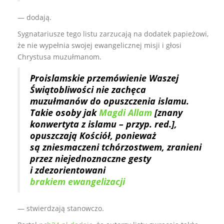
— dodają.
Sygnatariusze tego listu zarzucają na dodatek papieżowi,
że nie wypełnia swojej ewangelicznej misji i głosi
Chrystusa muzułmanom.
Proislamskie przemówienie Waszej
Świątobliwości nie zachęca
muzułmanów do opuszczenia islamu.
Takie osoby jak
Magdi Allam
[znany
konwertyta z islamu – przyp. red.],
opuszczają Kościół, ponieważ
są zniesmaczeni tchórzostwem, zranieni
przez niejednoznaczne gesty
i zdezorientowani
brakiem ewangelizacji
— stwierdzają stanowczo.