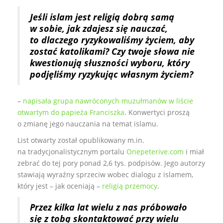
a
w
c
i
Jeśli islam jest religią dobrą samą
e
t
b
t
w sobie, jak zdajesz się nauczać,
o
e
to dlaczego ryzykowaliśmy życiem, aby
o
r
k
zostać katolikami? Czy twoje słowa nie
kwestionują słuszności wyboru, który
podjęliśmy ryzykując własnym życiem?
–
napisała grupa nawróconych muzułmanów w liście
otwartym do papieża Franciszka
. Konwertyci proszą
o zmianę jego nauczania na temat islamu.
List otwarty został opublikowany m.in.
na tradycjonalistycznym portalu
Onepeterive.com
i miał
zebrać do tej pory ponad 2,6 tys. podpisów. Jego autorzy
stawiają wyraźny sprzeciw wobec dialogu z islamem,
który jest – jak oceniają –
religią przemocy
.
Przez kilka lat wielu z nas próbowało
się z tobą skontaktować przy wielu