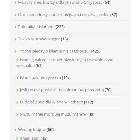
Muzułmanie, którzy odkryli światło Chrystusa
(64)
Ormianie, Grecy i inne mniejszości chrześcijańskie
(32)
Polemika z islamem
(233)
Teksty wprowadzające
(13)
Trochę wiedzy o islamie nie zaszkodzi…
(425)
islam: gwałcenie kobiet niewiernych i niewolnictwo
seksualne
(61)
islam: palenie żywcem
(19)
Jeśli chcesz poślubić muzułmanina, przeczytaj
(70)
Ludobójstwo dla Allaha w liczbach
(112)
Muzułmanie mordują muzułmanów
(49)
Według krajów
(665)
Afganistan
(43)