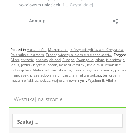
Posted in
Aktualności
,
Muzułmanie, którzy odkryli światło Chrystusa
,
Polemika z islamem
,
Trochę wiedzy o islamie nie zaszkodzi...
Tagged
Allah
,
chrześcijaństwo
,
dżihad
,
Europa
,
Ewangelia
,
islam
,
islamizacja
,
Jezus
,
Jezus Chrystus
,
Koran
,
Kościół katolicki
,
kraje muzułmańskie
,
ludobójstwo
,
Mahomet
,
muzułmanie
,
nawrócony muzułmanin
,
papież
Franciszek
,
prześladowania chrześcijan
,
religia pokoju
,
terroryzm
muzułmański
,
uchodźcy
,
wojna z niewiernymi
,
Wysłannik Allaha
Wyszukaj na stronie
S
z
u
k