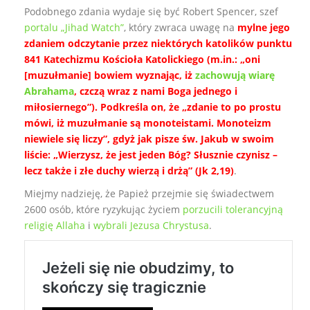
Podobnego zdania wydaje się być Robert Spencer, szef
portalu „Jihad Watch”
, który zwraca uwagę na
mylne jego
zdaniem odczytanie przez niektórych katolików punktu
841 Katechizmu Kościoła Katolickiego (m.in.: „oni
[muzułmanie] bowiem wyznając, iż
zachowują wiarę
Abrahama
, czczą wraz z nami Boga jednego i
miłosiernego”). Podkreśla on, że „zdanie to po prostu
mówi, iż muzułmanie są monoteistami. Monoteizm
niewiele się liczy”, gdyż jak pisze św. Jakub w swoim
liście: „Wierzysz, że jest jeden Bóg? Słusznie czynisz –
lecz także i złe duchy wierzą i drżą” (Jk 2,19)
.
Miejmy nadzieję, że Papież przejmie się świadectwem
2600 osób, które ryzykując życiem
porzucili tolerancyjną
religię Allaha
i
wybrali Jezusa Chrystusa
.