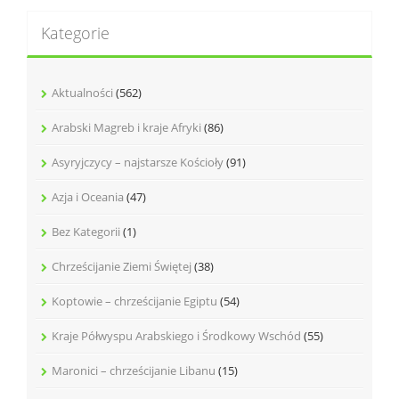
a
Kategorie
j
:
Aktualności
(562)
Arabski Magreb i kraje Afryki
(86)
Asyryjczycy – najstarsze Kościoły
(91)
Azja i Oceania
(47)
Bez Kategorii
(1)
Chrześcijanie Ziemi Świętej
(38)
Koptowie – chrześcijanie Egiptu
(54)
Kraje Półwyspu Arabskiego i Środkowy Wschód
(55)
Maronici – chrześcijanie Libanu
(15)