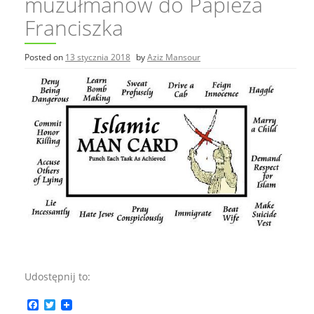
muzułmanów do Papieża
Franciszka
Posted on
13 stycznia 2018
by
Aziz Mansour
Udostępnij to:
F
T