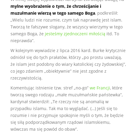
mylne wyobrażenie o tym, że chrześcijanie i
muzułmanie wierzą w tego samego Boga
, podkreślił:
„Wielu ludzi nie rozumie, czym tak naprawdę jest islam.
Tworzą te fałszywe slogany, że wszyscy wierzymy w tego
samego Boga, że
jesteśmy zjednoczeni miłością
itd. To
nieprawda”.
W kolejnym wywiadzie z lipca 2016 kard. Burke krytycznie
odniósł się do tych prałatów, którzy „po prostu uważają,
że islam jest podobny do wiary katolickiej czy żydowskiej”,
co jego zdaniem „obiektywnie” nie jest zgodne z
rzeczywistością.
Komentując istnienie tzw. stref „no-go”
we Francji
, które
tworzą swego rodzaju „małe muzułmańskie państewka”,
kardynał stwierdził: „Te rzeczy nie są anomalią w
przypadku islamu. Tak ma to wyglądać. (…) Jeśli się to
rozumie i nie przyjmuje spokojnie myśli o tym, że będzie
się siłą podporządkowanym rządowi islamskiemu,
wówczas ma się powód do obaw”.