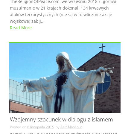
TheReligionOfPeace.com, we wrześniu 2018 r. gorliwi
muzułmanie w 21 krajach dokonali 134 krwawych
ataków terrorystycznych (nie są w to wliczone akcje
wojskowe) zabij...
Read More
Wzajemny szacunek w dialogu z islamem
Posted on
8 listopada 2015
by
Aziz Mansour