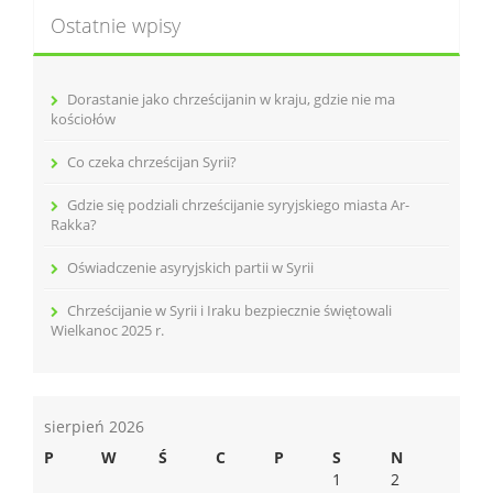
Ostatnie wpisy
Dorastanie jako chrześcijanin w kraju, gdzie nie ma
kościołów
Co czeka chrześcijan Syrii?
Gdzie się podziali chrześcijanie syryjskiego miasta Ar-
Rakka?
Oświadczenie asyryjskich partii w Syrii
Chrześcijanie w Syrii i Iraku bezpiecznie świętowali
Wielkanoc 2025 r.
sierpień 2026
P
W
Ś
C
P
S
N
1
2