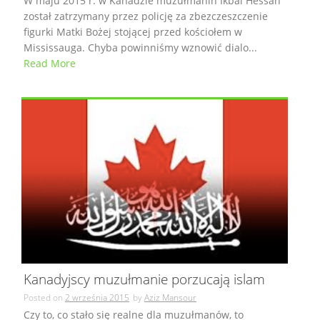
W maju 2015 r. w Kanadzie muzułmanin Ikbal Hessan
został zatrzymany przez policję za zbezczeszczenie
figurki Matki Bożej stojącej przed kościołem w
Mississauga. Chyba powinniśmy wznowić dialo...
Read More
Kanadyjscy muzułmanie porzucają islam
Posted on
2 września 2015
by
Aziz Mansour
Czy to, co stało się realne dla muzułmanów, to