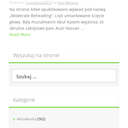
Posted on
2 września 2015
by
Aziz Mansour
Na stronie AINA opublikowano wywiad pod nazwą
„Moderate Beheading”, czyli umiarkowane ścięcie
głowy. Były muzułmanin Abul Kasem wyjaśnia, że
okrutne zabójstwo pani Assii Hassan ...
Read More
Wyszukaj na stronie
S
z
u
k
a
Kategorie
j
:
Aktualności
(562)