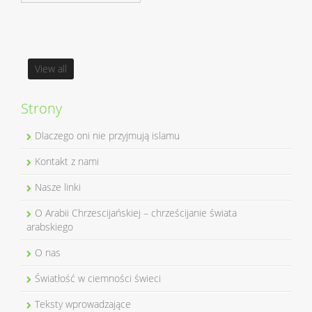
View all
Strony
Dlaczego oni nie przyjmują islamu
Kontakt z nami
Nasze linki
O Arabii Chrzescijańskiej – chrześcijanie świata
arabskiego
O nas
Światłość w ciemności świeci
Teksty wprowadzające