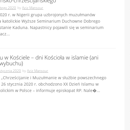
sko-chrześcijańskiego
utego 2020
by
Aziz Mansour
 2020 r. w Nigerii grupa uzbrojonych muzułmanów
a katolickie Wyższe Seminarium Duchowne Dobrego
stanie Kaduna. Napastnicy pojawili się w seminarium
acz...
u w Kościele – dni Kościoła w islamie (ani
 wybuchu)
stycznia 2020
by
Aziz Mansour
 „Chrześcijanie i Muzułmanie w służbie powszechnego
 26 stycznia 2020 r. obchodzono XX Dzień Islamu w
tolickim w Polsce – informuje episkopat RP. Nale�...