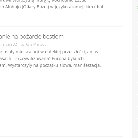
Kurobo Alohojo (Ofiary Bożej) w języku aramejskim (dial...
janie na pożarcie bestiom
marca 2021
by
Aziz Mansour
ie miały miejsca ani w dalekiej przeszłości, ani w
zasach. To „cywilizowana” Europa była ich
m. Wystarczyły na początku słowa, manifestacja,
.