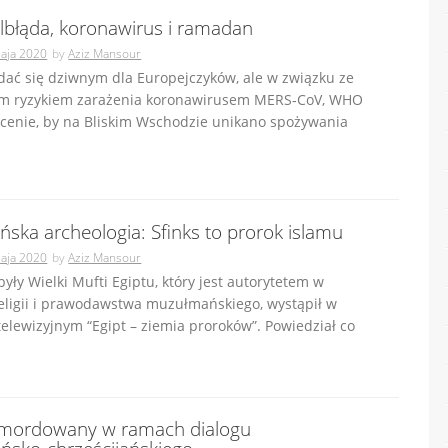
lbłąda, koronawirus i ramadan
aja 2020
by
Aziz Mansour
dać się dziwnym dla Europejczyków, ale w związku ze
m ryzykiem zarażenia koronawirusem MERS‐CoV, WHO
ecenie, by na Bliskim Wschodzie unikano spożywania
ska archeologia: Sfinks to prorok islamu
aja 2020
by
Aziz Mansour
były Wielki Mufti Egiptu, który jest autorytetem w
eligii i prawodawstwa muzułmańskiego, wystąpił w
elewizyjnym “Egipt – ziemia proroków”. Powiedział co
amordowany w ramach dialogu