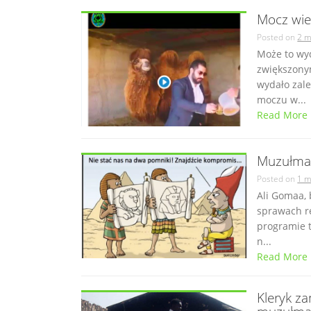
Mocz wie
Posted on
2 m
Może to wy
zwiększony
wydało zal
moczu w...
Read More
Muzułmań
Posted on
1 m
Ali Gomaa, 
sprawach r
programie t
n...
Read More
Kleryk z