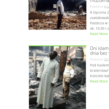
muzułmań
Posted on
8 l
8 stycznia
zaatakował
Pasterza w 
ok. 10:30 i z
Read More
Dni islam
dnia bez
Posted on
26 
Pod hasłem
braterstwa”
Kościele ka
Read More