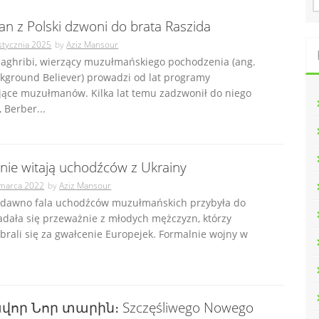
u
n z Polski dzwoni do brata Raszida
k
a
stycznia 2025
by
Aziz Mansour
j
Maghribi, wierzący muzułmańskiego pochodzenia (ang.
:
kground Believer) prowadzi od lat programy
jące muzułmanów. Kilka lat temu zadzwonił do niego
 Berber...
ie witają uchodźców z Ukrainy
marca 2022
by
Aziz Mansour
edawno fala uchodźców muzułmańskich przybyła do
adała się przeważnie z młodych mężczyzn, którzy
brali się za gwałcenie Europejek. Formalnie wojny w
որ Նոր տարին։ Szczęśliwego Nowego