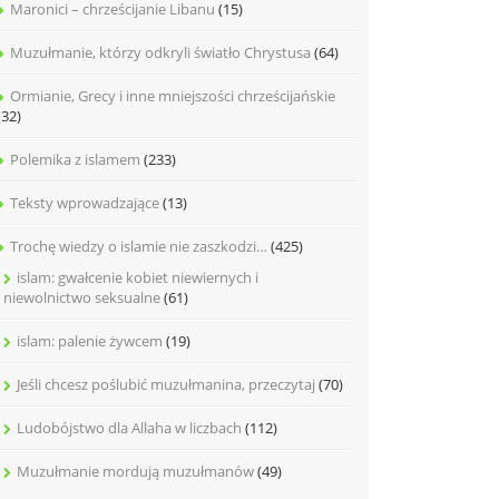
Maronici – chrześcijanie Libanu
(15)
Muzułmanie, którzy odkryli światło Chrystusa
(64)
Ormianie, Grecy i inne mniejszości chrześcijańskie
(32)
Polemika z islamem
(233)
Teksty wprowadzające
(13)
Trochę wiedzy o islamie nie zaszkodzi…
(425)
islam: gwałcenie kobiet niewiernych i
niewolnictwo seksualne
(61)
islam: palenie żywcem
(19)
Jeśli chcesz poślubić muzułmanina, przeczytaj
(70)
Ludobójstwo dla Allaha w liczbach
(112)
Muzułmanie mordują muzułmanów
(49)