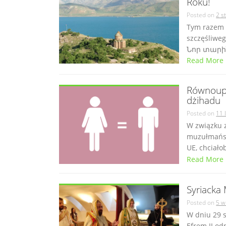
Roku!
Posted on
2 s
Tym razem 
szczęśliwe
Նոր տարին։ 
Read More
Równoupr
dżihadu
Posted on
11 
W związku z
muzułmański
UE, chciało
Read More
Syriacka
Posted on
5 w
W dniu 29 s
Efrem II odp