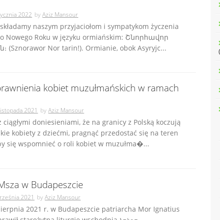
tycznia 2022
by
Aziz Mansour
składamy naszym przyjaciołom i sympatykom życzenia
go Nowego Roku w języku ormiańskim: Շնորհավոր
(Sznorawor Nor tarin!). Ormianie, obok Asyryjc...
awnienia kobiet muzułmańskich w ramach
listopada 2021
by
Aziz Mansour
 ciągłymi doniesieniami, że na granicy z Polską koczują
e kobiety z dziećmi, pragnąć przedostać się na teren
by się wspomnieć o roli kobiet w muzułma�...
 Msza w Budapeszcie
rześnia 2021
by
Aziz Mansour
ierpnia 2021 r. w Budapeszcie patriarcha Mor Ignatius
rawił starożytną liturgię wschodnią ܩܘܪܒܐ