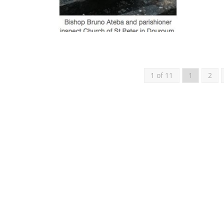
1 of 11
1
2