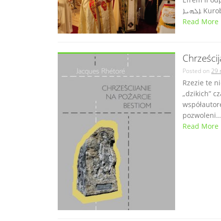
ܐܠܗܝܐ 
Read More
Chrześci
Posted on
29 
Rzezie te n
„dzikich” c
współautore
pozwoleni..
Read More