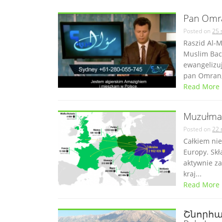
Pan Omra
Posted on
25 
Raszid Al-
Muslim Bac
ewangelizu
pan Omran,
Read More
Muzułman
Posted on
22 
Całkiem ni
Europy. Skł
aktywnie za
kraj...
Read More
Շնորհավ