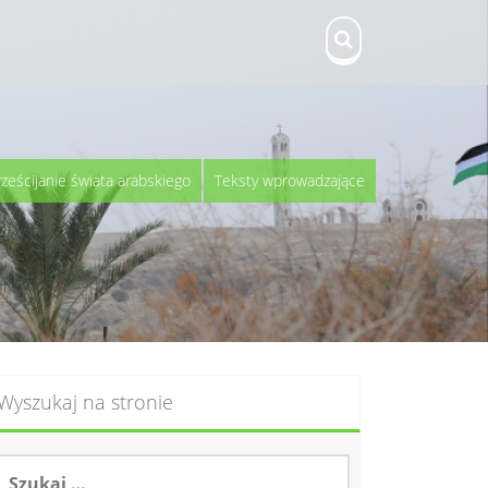
rześcijanie świata arabskiego
Teksty wprowadzające
Wyszukaj na stronie