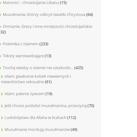
Maronici – chrześcijanie Libanu
(15)
Muzułmanie, którzy odkryli światło Chrystusa
(64)
Ormianie, Grecy i inne mniejszości chrześcijańskie
(32)
Polemika z islamem
(233)
Teksty wprowadzające
(13)
Trochę wiedzy o islamie nie zaszkodzi…
(425)
islam: gwałcenie kobiet niewiernych i
niewolnictwo seksualne
(61)
islam: palenie żywcem
(19)
Jeśli chcesz poślubić muzułmanina, przeczytaj
(70)
Ludobójstwo dla Allaha w liczbach
(112)
Muzułmanie mordują muzułmanów
(49)