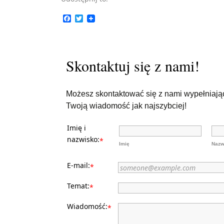
F
T
a
w
c
i
e
t
b
t
o
e
Skontaktuj się z nami!
o
r
k
Możesz skontaktować się z nami wypełniając
Twoją wiadomość jak najszybciej!
Imię i
nazwisko:
*
Imię
Nazw
E-mail:
*
Temat:
*
Wiadomość:
*