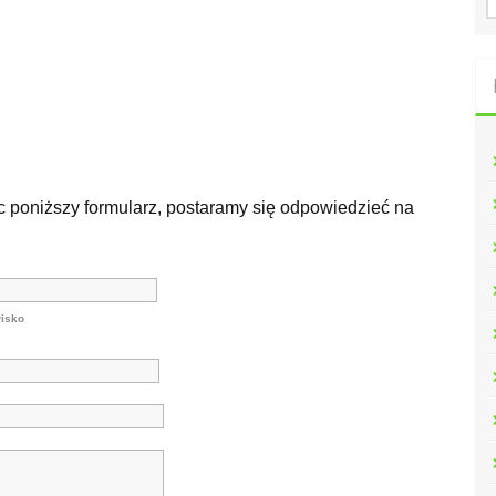
u
k
a
j
:
 poniższy formularz, postaramy się odpowiedzieć na
isko