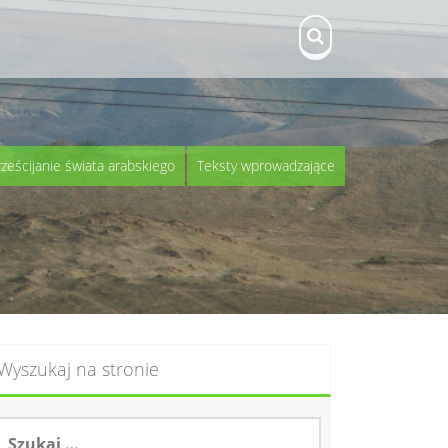
rześcijanie świata arabskiego
Teksty wprowadzające
Wyszukaj na stronie