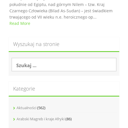
południe od Egiptu, nad górnym Nilem – tzw. Kraj
Czarnego Człowieka (Bilad As-Sudan) – jest świadkiem
trwającego od VII wieku n.e. heroicznego op...
Read More
Wyszukaj na stronie
S
z
u
k
a
Kategorie
j
:
Aktualności
(562)
Arabski Magreb i kraje Afryki
(86)