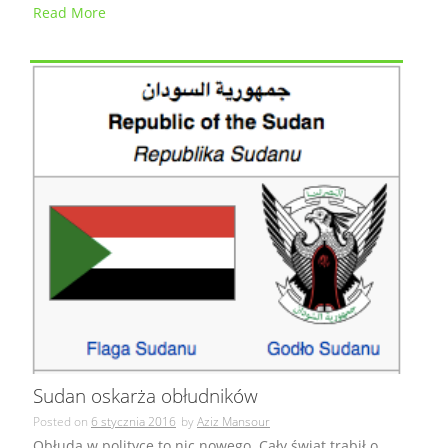
Read More
Sudan oskarża obłudników
Posted on
6 stycznia 2016
by
Aziz Mansour
Obłuda w polityce to nic nowego. Cały świat trąbił o