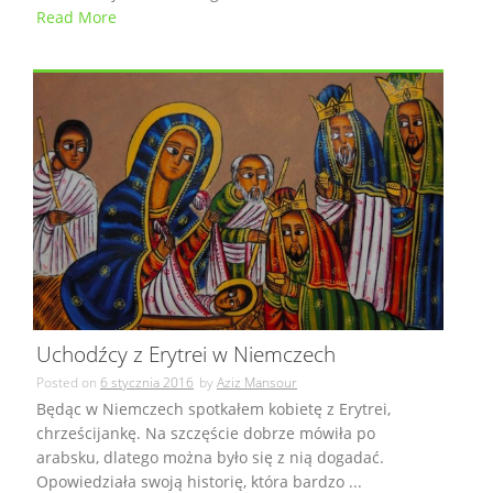
Read More
Uchodźcy z Erytrei w Niemczech
Posted on
6 stycznia 2016
by
Aziz Mansour
Będąc w Niemczech spotkałem kobietę z Erytrei,
chrześcijankę. Na szczęście dobrze mówiła po
arabsku, dlatego można było się z nią dogadać.
Opowiedziała swoją historię, która bardzo ...