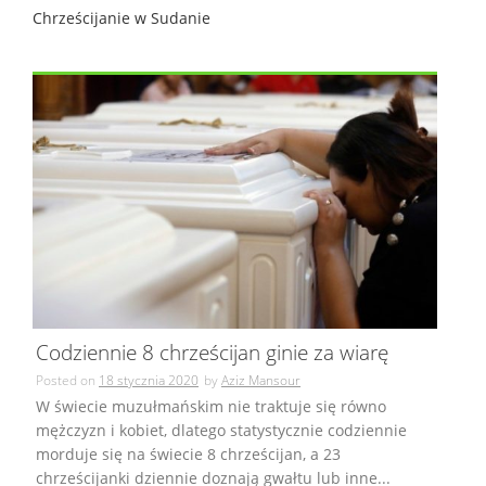
Chrześcijanie w Sudanie
Codziennie 8 chrześcijan ginie za wiarę
Posted on
18 stycznia 2020
by
Aziz Mansour
W świecie muzułmańskim nie traktuje się równo
mężczyzn i kobiet, dlatego statystycznie codziennie
morduje się na świecie 8 chrześcijan, a 23
chrześcijanki dziennie doznają gwałtu lub inne...