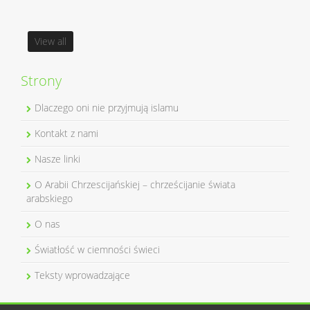
View all
Strony
Dlaczego oni nie przyjmują islamu
Kontakt z nami
Nasze linki
O Arabii Chrzescijańskiej – chrześcijanie świata
arabskiego
O nas
Światłość w ciemności świeci
Teksty wprowadzające