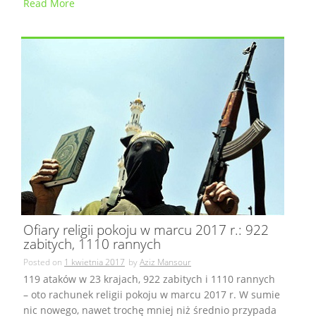
Read More
Ofiary religii pokoju w marcu 2017 r.: 922
zabitych, 1110 rannych
Posted on
1 kwietnia 2017
by
Aziz Mansour
119 ataków w 23 krajach, 922 zabitych i 1110 rannych
– oto rachunek religii pokoju w marcu 2017 r. W sumie
nic nowego, nawet trochę mniej niż średnio przypada