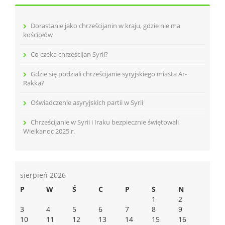
Dorastanie jako chrześcijanin w kraju, gdzie nie ma
kościołów
Co czeka chrześcijan Syrii?
Gdzie się podziali chrześcijanie syryjskiego miasta Ar-
Rakka?
Oświadczenie asyryjskich partii w Syrii
Chrześcijanie w Syrii i Iraku bezpiecznie świętowali
Wielkanoc 2025 r.
sierpień 2026
P
W
Ś
C
P
S
N
1
2
3
4
5
6
7
8
9
10
11
12
13
14
15
16