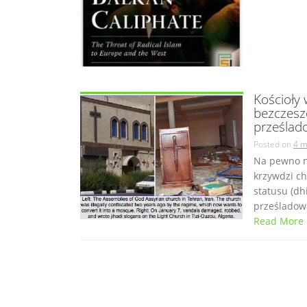
Kościoły
bezczeszc
prześlad
Posted on
4 m
Na pewno n
krzywdzi ch
statusu (dh
prześladowa
Read More