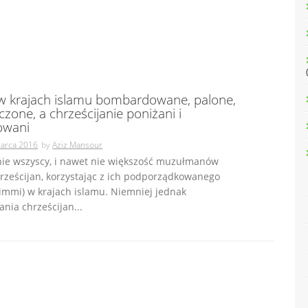
 w krajach islamu bombardowane, palone,
zone, a chrześcijanie poniżani i
owani
arca 2016
by
Aziz Mansour
ie wszyscy, i nawet nie większość muzułmanów
rześcijan, korzystając z ich podporządkowanego
immi) w krajach islamu. Niemniej jednak
nia chrześcijan...