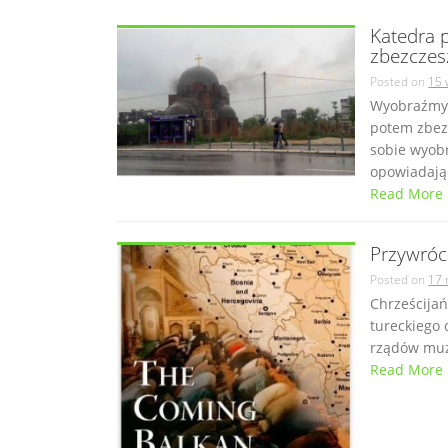
Katedra 
zbezczes
Posted on
15 
Wyobraźmy s
potem zbezc
sobie wyobr
opowiadając
Read More
Przywróce
Posted on
17 
Chrześcija
tureckiego 
rządów muzu
Read More