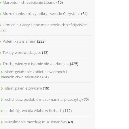
Maronici – chrześcijanie Libanu
(15)
Muzułmanie, którzy odkryli światło Chrystusa
(64)
Ormianie, Grecy i inne mniejszości chrześcijańskie
(32)
Polemika z islamem
(233)
Teksty wprowadzające
(13)
Trochę wiedzy o islamie nie zaszkodzi…
(425)
islam: gwałcenie kobiet niewiernych i
niewolnictwo seksualne
(61)
islam: palenie żywcem
(19)
Jeśli chcesz poślubić muzułmanina, przeczytaj
(70)
Ludobójstwo dla Allaha w liczbach
(112)
Muzułmanie mordują muzułmanów
(49)