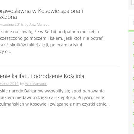
u
prawosławna w Kosowie spalona i
k
zczona
a
j
września 2016
by
Aziz Mansour
:
obie na chwilę, że w Serbii podpalono meczet, a
zeszczono go moczem i kałem. Jeśli ktoś nie potrafi
azić skutków takiej akcji, polecam artykuł
y o...
nie kalifatu i odrodzenie Kościoła
marca 2016
by
Aziz Mansour
ńskie narody Bałkanów wyzwoliły się spod panowania
całkiem niedawno dzięki carskiej Rosji. Przywrócenie
łmańskich w Kosowie i związane z nim czystki etnic...