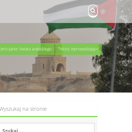
rześcijanie świata arabskiego
Teksty wprowadzające
Wyszukaj na stronie