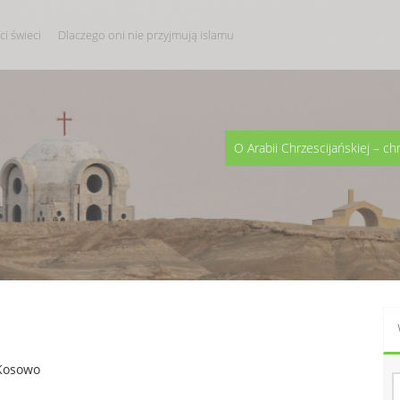
i świeci
Dlaczego oni nie przyjmują islamu
O Arabii Chrzescijańskiej – ch
 Kosowo
S
z