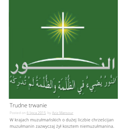
Trudne trwanie
Posted on
6 lipca 2015
by
Aziz Mansour
W krajach muzułmańskich o dużej liczbie chrześcijan
muzułmanin zazwyczaj żył kosztem niemuzułmanina.