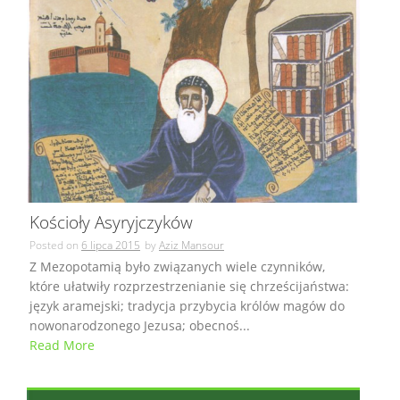
Kościoły Asyryjczyków
Posted on
6 lipca 2015
by
Aziz Mansour
Z Mezopotamią było związanych wiele czynników,
które ułatwiły rozprzestrzenianie się chrześcijaństwa:
język aramejski; tradycja przybycia królów magów do
nowonarodzonego Jezusa; obecnoś...
Read More