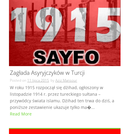
Zagłada Asyryjczyków w Turcji
Posted on
11 lipca 2015
by
Aziz Mansour
W roku 1915 rozpoczął się dżihad, ogłoszony w
listopadzie 1914 r. przez tureckiego sułtana –
przywódcy świata islamu. Dżihad ten trwa do dziś, a
poniższe zestawienie ukazuje tylko ma�...
Read More