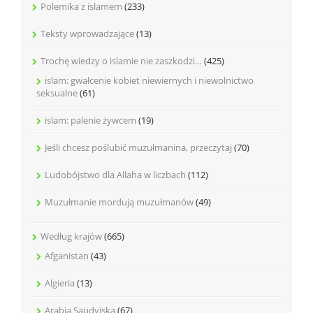
Polemika z islamem
(233)
Teksty wprowadzające
(13)
Trochę wiedzy o islamie nie zaszkodzi…
(425)
islam: gwałcenie kobiet niewiernych i niewolnictwo
seksualne
(61)
islam: palenie żywcem
(19)
Jeśli chcesz poślubić muzułmanina, przeczytaj
(70)
Ludobójstwo dla Allaha w liczbach
(112)
Muzułmanie mordują muzułmanów
(49)
Według krajów
(665)
Afganistan
(43)
Algieria
(13)
Arabia Saudyjska
(67)