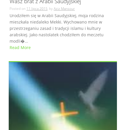
Wasz brat z Arabii Saudyjskiej
Posted on
11 lipca 2015
by
Aziz Mansour
Urodziłem się w Arabii Saudyjskiej, moja rodzina
mieszkała niedaleko Mekki. Wychowano mnie w
przestrzeganiu zasad i tradycji islamu i kultury
arabskiej. Jako nastolatek chodziłem do meczetu
modli�...
Read More