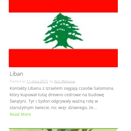
Liban
Posted on
11 lipca 2015
by
Aziz Mansour
Kontakty Libanu z Izraelem sięgają czasów Salomona,
który kupował tutaj drewno cedrowe na budowę
Świątyni. Tyr i Sydon odgrywały ważną rolę w
starożytnym świecie, nic więc dziwnego, że...
Read More