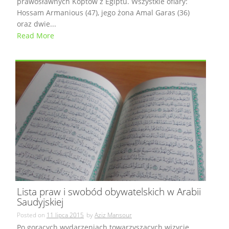
prawosławnych Koptów z Egiptu. Wszystkie ofiary:
Hossam Armanious (47), jego żona Amal Garas (36)
oraz dwie...
Read More
Lista praw i swobód obywatelskich w Arabii
Saudyjskiej
Posted on
11 lipca 2015
by
Aziz Mansour
Po gorących wydarzeniach towarzyszących wizycie