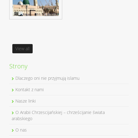
View all
Strony
Dlaczego oni nie przyjmują islamu
Kontakt z nami
Nasze linki
O Arabii Chrzescijańskiej – chrześcijanie świata
arabskiego
O nas