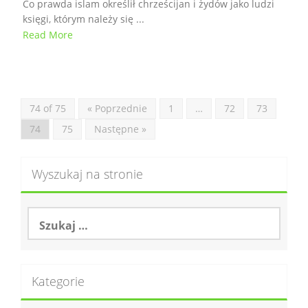
Co prawda islam określił chrześcijan i żydów jako ludzi
księgi, którym należy się ...
Read More
74 of 75
« Poprzednie
1
…
72
73
74
75
Następne »
Wyszukaj na stronie
S
z
u
k
a
Kategorie
j
: