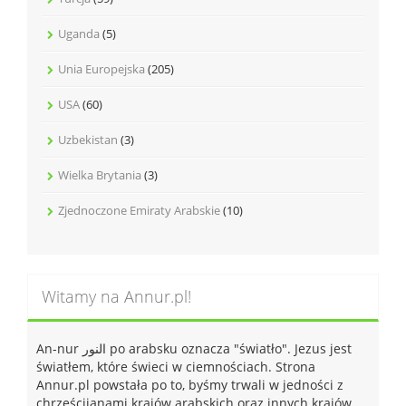
Uganda
(5)
Unia Europejska
(205)
USA
(60)
Uzbekistan
(3)
Wielka Brytania
(3)
Zjednoczone Emiraty Arabskie
(10)
Witamy na Annur.pl!
An-nur النور po arabsku oznacza "światło". Jezus jest
światłem, które świeci w ciemnościach. Strona
Annur.pl powstała po to, byśmy trwali w jedności z
chrześcijanami krajów arabskich oraz innych krajów,