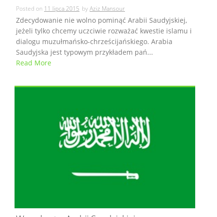
Posted on
11 lipca 2015
by
Aziz Mansour
Zdecydowanie nie wolno pominąć Arabii Saudyjskiej,
jeżeli tylko chcemy uczciwie rozważać kwestie islamu i
dialogu muzułmańsko-chrześcijańskiego. Arabia
Saudyjska jest typowym przykładem pań...
Read More