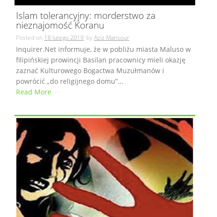
Islam tolerancyjny: morderstwo za
nieznajomość Koranu
Posted on
18 lutego 2019
by
Aziz Mansour
Inquirer.Net informuje, że w pobliżu miasta Maluso w
filipińskiej prowincji Basilan pracownicy mieli okazję
zaznać Kulturowego Bogactwa Muzułmanów i
powrócić „do religijnego domu”...
Read More