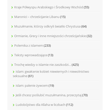
Kraje Półwyspu Arabskiego i Środkowy Wschód
(55)
Maronici – chrześcijanie Libanu
(15)
Muzułmanie, którzy odkryli światło Chrystusa
(64)
Ormianie, Grecy i inne mniejszości chrześcijańskie
(32)
Polemika z islamem
(233)
Teksty wprowadzające
(13)
Trochę wiedzy o islamie nie zaszkodzi…
(425)
islam: gwałcenie kobiet niewiernych i niewolnictwo
seksualne
(61)
islam: palenie żywcem
(19)
Jeśli chcesz poślubić muzułmanina, przeczytaj
(70)
Ludobójstwo dla Allaha w liczbach
(112)