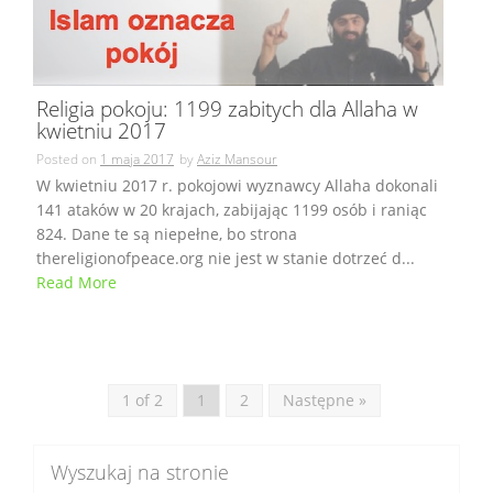
Religia pokoju: 1199 zabitych dla Allaha w
kwietniu 2017
Posted on
1 maja 2017
by
Aziz Mansour
W kwietniu 2017 r. pokojowi wyznawcy Allaha dokonali
141 ataków w 20 krajach, zabijając 1199 osób i raniąc
824. Dane te są niepełne, bo strona
thereligionofpeace.org nie jest w stanie dotrzeć d...
Read More
1 of 2
1
2
Następne »
Wyszukaj na stronie