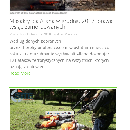
Masakry dla Allaha w grudniu 2017: prawie
tysiąc zamordowanych
Posted on
1 stycznia 2018
by
Aziz Mansour
Według danych zebranych
przez thereligionofpeace.com, w ostatnim miesiącu
roku 2017 muzułmanie wysławiali Allaha dokonując
121 ataków terrorystycznych na wszystkich, których
uznają za niewier...
Read More