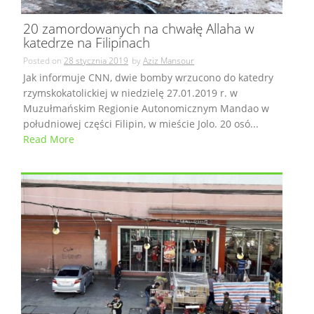
20 zamordowanych na chwałę Allaha w
katedrze na Filipinach
Posted on
28 stycznia 2019
by
Aziz Mansour
Jak informuje CNN, dwie bomby wrzucono do katedry
rzymskokatolickiej w niedzielę 27.01.2019 r. w
Muzułmańskim Regionie Autonomicznym Mandao w
południowej części Filipin, w mieście Jolo. 20 osó...
Read More