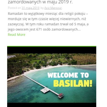
zamordowanych w maju 2019 r.
Posted on
31 maja 2019
by
Aziz Mansour
Ramadan to wyjątkowy miesiąc dla religii pokoju –
morduje się w tym czasie więcej niewiernych, niż
zazwyczaj. W tym roku ramadan trwał od 5 maja, a
jego owocem jest 671 osób zamordowanych...
Read More