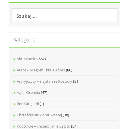
S
z
u
k
a
Kategorie
j
:
Aktualności
(562)
Arabski Magreb i kraje Afryki
(86)
Asyryjczycy – najstarsze Kościoły
(91)
Azja i Oceania
(47)
Bez Kategorii
(1)
Chrześcijanie Ziemi Świętej
(38)
Koptowie – chrześcijanie Egiptu
(54)