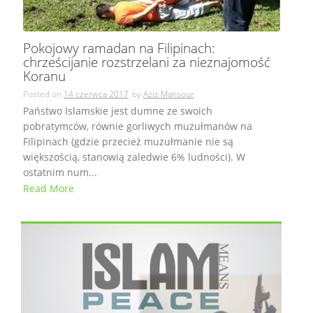
Pokojowy ramadan na Filipinach:
chrześcijanie rozstrzelani za nieznajomość
Koranu
Posted on
14 czerwca 2017
by
Aziz Mansour
Państwo Islamskie jest dumne ze swoich
pobratymców, równie gorliwych muzułmanów na
Filipinach (gdzie przecież muzułmanie nie są
większością, stanowią zaledwie 6% ludności). W
ostatnim num...
Read More