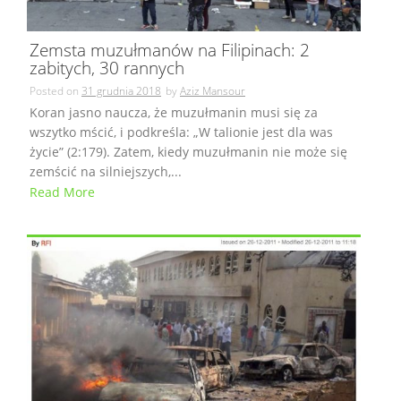
Zemsta muzułmanów na Filipinach: 2
zabitych, 30 rannych
Posted on
31 grudnia 2018
by
Aziz Mansour
Koran jasno naucza, że muzułmanin musi się za
wszytko mścić, i podkreśla: „W talionie jest dla was
życie” (2:179). Zatem, kiedy muzułmanin nie może się
zemścić na silniejszych,...
Read More