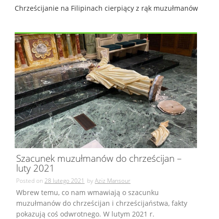
Chrześcijanie na Filipinach cierpiący z rąk muzułmanów
Szacunek muzułmanów do chrześcijan –
luty 2021
Posted on
28 lutego 2021
by
Aziz Mansour
Wbrew temu, co nam wmawiają o szacunku
muzułmanów do chrześcijan i chrześcijaństwa, fakty
pokazują coś odwrotnego. W lutym 2021 r.