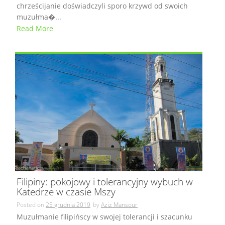
chrześcijanie doświadczyli sporo krzywd od swoich
muzułma�...
Read More
Filipiny: pokojowy i tolerancyjny wybuch w
Katedrze w czasie Mszy
Posted on
25 grudnia 2019
by
Aziz Mansour
Muzułmanie filipińscy w swojej tolerancji i szacunku