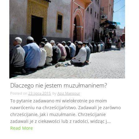
Dlaczego nie jestem muzułmaninem?
Posted on
23 lipca 2015
by
Aziz Mansour
To pytanie zadawano mi wielokrotnie po moim
nawróceniu na chrześcijaństwo. Zadawali je zarówno
chrześcijanie, jak i muzułmanie. Chrześcijanie
zadawali je z ciekawości lub z radości, widząc j...
Read More