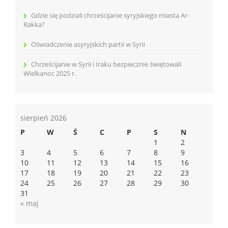
Gdzie się podziali chrześcijanie syryjskiego miasta Ar-
Rakka?
Oświadczenie asyryjskich partii w Syrii
Chrześcijanie w Syrii i Iraku bezpiecznie świętowali
Wielkanoc 2025 r.
sierpień 2026
P
W
Ś
C
P
S
N
1
2
3
4
5
6
7
8
9
10
11
12
13
14
15
16
17
18
19
20
21
22
23
24
25
26
27
28
29
30
31
« maj