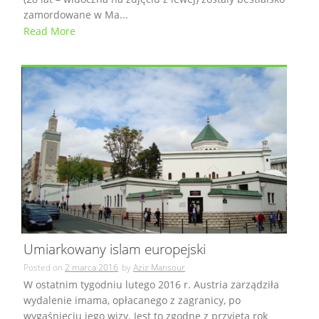
zamordowane w Ma...
Read More
Umiarkowany islam europejski
Posted on
2 marca 2016
by
Aziz Mansour
W ostatnim tygodniu lutego 2016 r. Austria zarządziła
wydalenie imama, opłacanego z zagranicy, po
wygaśnięciu jego wizy. Jest to zgodne z przyjętą rok