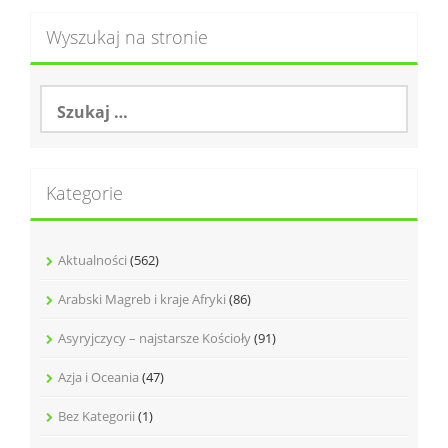
Wyszukaj na stronie
S
z
u
k
a
Kategorie
j
:
Aktualności
(562)
Arabski Magreb i kraje Afryki
(86)
Asyryjczycy – najstarsze Kościoły
(91)
Azja i Oceania
(47)
Bez Kategorii
(1)