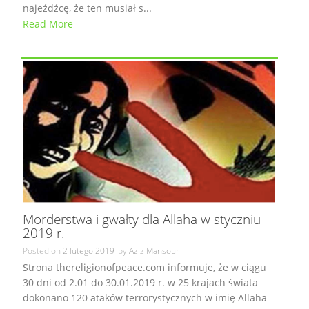
najeźdźcę, że ten musiał s...
Read More
Morderstwa i gwałty dla Allaha w styczniu
2019 r.
Posted on
2 lutego 2019
by
Aziz Mansour
Strona thereligionofpeace.com informuje, że w ciągu
30 dni od 2.01 do 30.01.2019 r. w 25 krajach świata
dokonano 120 ataków terrorystycznych w imię Allaha