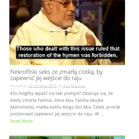
Nekrofilski seks ze zmarłą ciotką, by
zapewnić jej wejście do raju
Posted on
22 sierpnia 2015
by
Aziz Mansour
Kto mógłby wpaść na taki pomysł? Okazuje się, że
kiedy zmarła Fatima, żona Abu Taleba (wujka
Mahometa), matka kalifa Alego ibn Abu Taleb, prorok
postanowił zapewnić jej wejście do raju. W ...
Read More