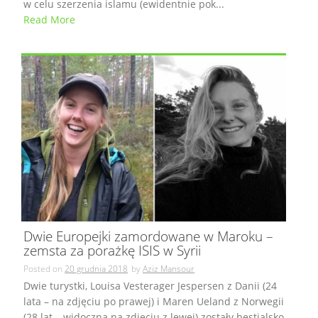
w celu szerzenia islamu (ewidentnie pok...
Read More
Dwie Europejki zamordowane w Maroku –
zemsta za porażkę ISIS w Syrii
Posted on
20 grudnia 2018
by
Aziz Mansour
Dwie turystki, Louisa Vesterager Jespersen z Danii (24
lata – na zdjęciu po prawej) i Maren Ueland z Norwegii
(28 lat – widoczna na zdjęciu z lewej) zostały bestialsko