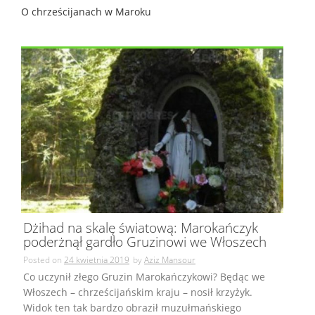
O chrześcijanach w Maroku
Dżihad na skalę światową: Marokańczyk
poderżnął gardło Gruzinowi we Włoszech
Posted on
24 kwietnia 2019
by
Aziz Mansour
Co uczynił złego Gruzin Marokańczykowi? Będąc we
Włoszech – chrześcijańskim kraju – nosił krzyżyk.
Widok ten tak bardzo obraził muzułmańskiego