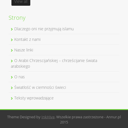
View all
Strony
Dlaczego oni nie przyjmują islamu
Kontakt z nami
Nasze linki
O Arabii Chrzescijańskiej – chrześcijanie świata
arabskiego
O nas
Światłość w ciemności świeci
Teksty wprowadzające
Theme Designed by
InkHive
.
Wszelkie prawa zastrzeżone - Annur.pl
2015