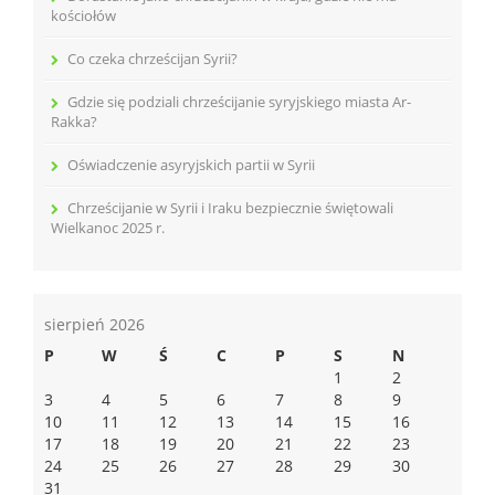
kościołów
Co czeka chrześcijan Syrii?
Gdzie się podziali chrześcijanie syryjskiego miasta Ar-
Rakka?
Oświadczenie asyryjskich partii w Syrii
Chrześcijanie w Syrii i Iraku bezpiecznie świętowali
Wielkanoc 2025 r.
sierpień 2026
P
W
Ś
C
P
S
N
1
2
3
4
5
6
7
8
9
10
11
12
13
14
15
16
17
18
19
20
21
22
23
24
25
26
27
28
29
30
31