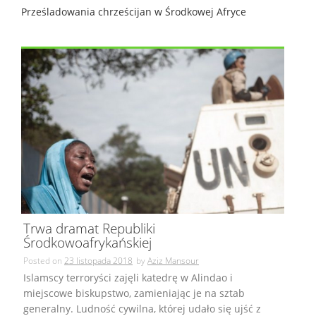
Prześladowania chrześcijan w Środkowej Afryce
Trwa dramat Republiki
Środkowoafrykańskiej
Posted on
23 listopada 2018
by
Aziz Mansour
Islamscy terroryści zajęli katedrę w Alindao i
miejscowe biskupstwo, zamieniając je na sztab
generalny. Ludność cywilna, której udało się ujść z