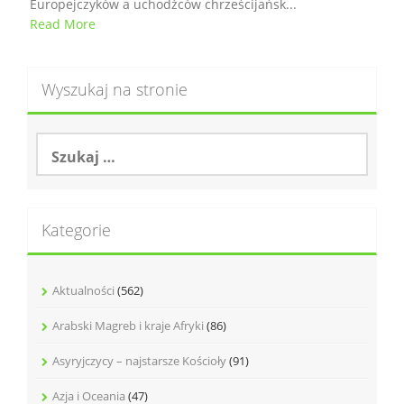
Europejczyków a uchodźców chrześcijańsk...
Read More
Wyszukaj na stronie
S
z
u
k
a
Kategorie
j
:
Aktualności
(562)
Arabski Magreb i kraje Afryki
(86)
Asyryjczycy – najstarsze Kościoły
(91)
Azja i Oceania
(47)