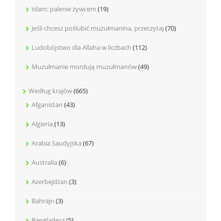
islam: palenie żywcem
(19)
Jeśli chcesz poślubić muzułmanina, przeczytaj
(70)
Ludobójstwo dla Allaha w liczbach
(112)
Muzułmanie mordują muzułmanów
(49)
Według krajów
(665)
Afganistan
(43)
Algieria
(13)
Arabia Saudyjska
(67)
Australia
(6)
Azerbejdżan
(3)
Bahrajn
(3)
Bangladesz
(5)