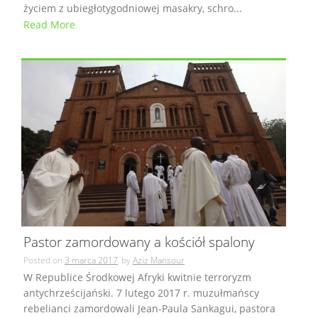
życiem z ubiegłotygodniowej masakry, schro...
Read More
Pastor zamordowany a kościół spalony
Posted on
3 marca 2017
by
Aziz Mansour
W Republice Środkowej Afryki kwitnie terroryzm
antychrześcijański. 7 lutego 2017 r. muzułmańscy
rebelianci zamordowali Jean-Paula Sankagui, pastora