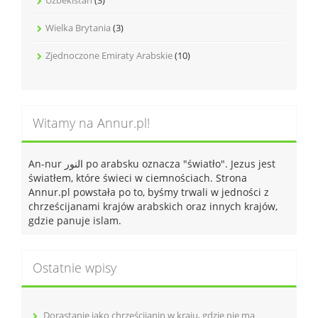
Uzbekistan
(3)
Wielka Brytania
(3)
Zjednoczone Emiraty Arabskie
(10)
Witamy na Annur.pl!
An-nur النور po arabsku oznacza "światło". Jezus jest
światłem, które świeci w ciemnościach. Strona
Annur.pl powstała po to, byśmy trwali w jedności z
chrześcijanami krajów arabskich oraz innych krajów,
gdzie panuje islam.
Ostatnie wpisy
Dorastanie jako chrześcijanin w kraju, gdzie nie ma