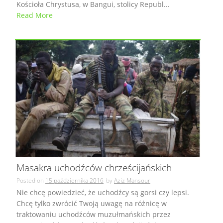
Kościoła Chrystusa, w Bangui, stolicy Republ...
Read More
Masakra uchodźców chrześcijańskich
Posted on
15 października 2016
by
Aziz Mansour
Nie chcę powiedzieć, że uchodźcy są gorsi czy lepsi.
Chcę tylko zwrócić Twoją uwagę na różnicę w
traktowaniu uchodźców muzułmańskich przez