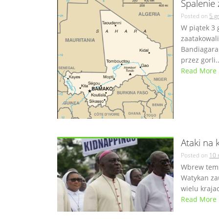
Spalenie
Posted on
5 g
W piątek 3 
zaatakowal
Bandiagara
przez gorli..
Read More
Ataki na 
Posted on
10 
Wbrew temu,
Watykan zau
wielu kraja
Read More