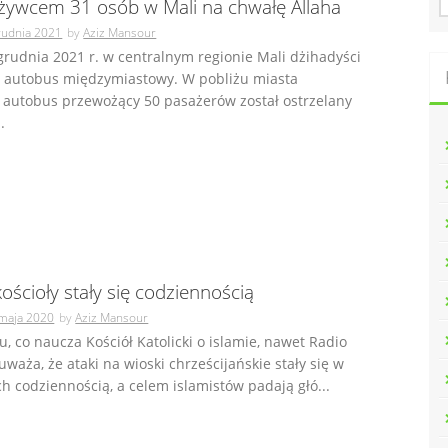
 żywcem 31 osób w Mali na chwałę Allaha
u
rudnia 2021
by
Aziz Mansour
k
grudnia 2021 r. w centralnym regionie Mali dżihadyści
a
i autobus międzymiastowy. W pobliżu miasta
j
:
 autobus przewożący 50 pasażerów został ostrzelany
.
kościoły stały się codziennością
maja 2020
by
Aziz Mansour
 co naucza Kościół Katolicki o islamie, nawet Radio
waża, że ataki na wioski chrześcijańskie stały się w
ch codziennością, a celem islamistów padają głó...