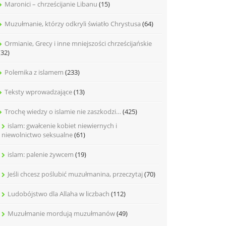
Maronici – chrześcijanie Libanu
(15)
Muzułmanie, którzy odkryli światło Chrystusa
(64)
Ormianie, Grecy i inne mniejszości chrześcijańskie
(32)
Polemika z islamem
(233)
Teksty wprowadzające
(13)
Trochę wiedzy o islamie nie zaszkodzi…
(425)
islam: gwałcenie kobiet niewiernych i
niewolnictwo seksualne
(61)
islam: palenie żywcem
(19)
Jeśli chcesz poślubić muzułmanina, przeczytaj
(70)
Ludobójstwo dla Allaha w liczbach
(112)
Muzułmanie mordują muzułmanów
(49)