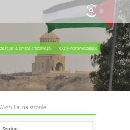
rześcijanie świata arabskiego
Teksty wprowadzające
Wyszukaj na stronie