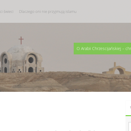
i świeci
Dlaczego oni nie przyjmują islamu
O Arabii Chrzescijańskiej – ch
S
z