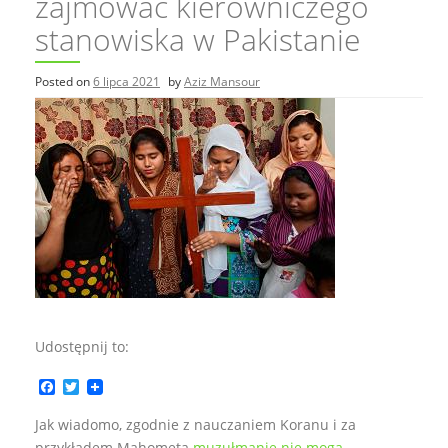
zajmować kierowniczego
stanowiska w Pakistanie
Posted on
6 lipca 2021
by
Aziz Mansour
Udostępnij to:
F
T
a
w
c
i
Jak wiadomo, zgodnie z nauczaniem Koranu i za
e
t
przykładem Mahometa
muzułmanie nie mogą