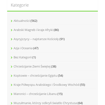
a
Kategorie
j
:
Aktualności
(562)
Arabski Magreb i kraje Afryki
(86)
Asyryjczycy – najstarsze Kościoły
(91)
Azja i Oceania
(47)
Bez Kategorii
(1)
Chrześcijanie Ziemi Świętej
(38)
Koptowie – chrześcijanie Egiptu
(54)
Kraje Półwyspu Arabskiego i Środkowy Wschód
(55)
Maronici – chrześcijanie Libanu
(15)
Muzułmanie, którzy odkryli światło Chrystusa
(64)