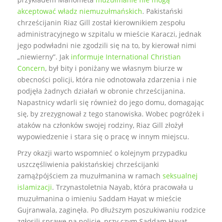
b
t
o
e
akceptować władz niemuzułmańskich
. Pakistański
o
r
chrześcijanin Riaz Gill został kierownikiem zespołu
k
administracyjnego w szpitalu w mieście Karaczi, jednak
jego podwładni nie zgodzili się na to, by kierował nimi
„niewierny”. Jak
informuje International Christian
Concern
, był bity i poniżany we własnym biurze w
obecności policji, która nie odnotowała zdarzenia i nie
podjęła żadnych działań w obronie chrześcijanina.
Napastnicy wdarli się również do jego domu, domagając
się, by zrezygnował z tego stanowiska. Wobec pogróżek i
ataków na członków swojej rodziny, Riaz Gill złożył
wypowiedzenie i stara się o pracę w innym miejscu.
Przy okazji warto wspomnieć o kolejnym przypadku
uszczęśliwienia pakistańskiej chrześcijanki
zamążpójściem za muzułmanina w ramach
seksualnej
islamizacji
. Trzynastoletnia Nayab, która pracowała u
muzułmanina o imieniu Saddam Hayat w mieście
Gujranwala, zaginęła. Po dłuższym poszukiwaniu rodzice
zgłosili sprawę na policję, przy czym Saddam Hayat