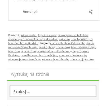
Posted in
Aktualności
,
Azja i Oceania
,
islam: gwałcenie kobiet
niewiernych i niewolnictwo seksualne
,
Pakistan
,
Trochę wiedzy o
islamie nie zaszkodzi...
Tagged
chrześcijanie w Pakistanie
,
dialog
muzułmańsko-chrześcijański
,
dialog z islamem
,
islam tolerancyjny
,
islamizacja
,
islamizacja seksualna
,
mit tolerancyjnego islamu
,
Pakistan
,
prześladowania chrześcijan
,
szacunek i tolerancja
,
tolerancja muzułmańska
,
tolerancja w islamie
,
tolerancyjny islam
Wyszukaj na stronie
S
z
u
k