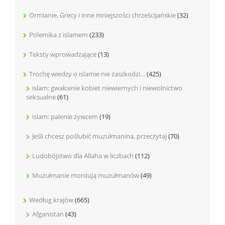
Ormianie, Grecy i inne mniejszości chrześcijańskie
(32)
Polemika z islamem
(233)
Teksty wprowadzające
(13)
Trochę wiedzy o islamie nie zaszkodzi…
(425)
islam: gwałcenie kobiet niewiernych i niewolnictwo
seksualne
(61)
islam: palenie żywcem
(19)
Jeśli chcesz poślubić muzułmanina, przeczytaj
(70)
Ludobójstwo dla Allaha w liczbach
(112)
Muzułmanie mordują muzułmanów
(49)
Według krajów
(665)
Afganistan
(43)