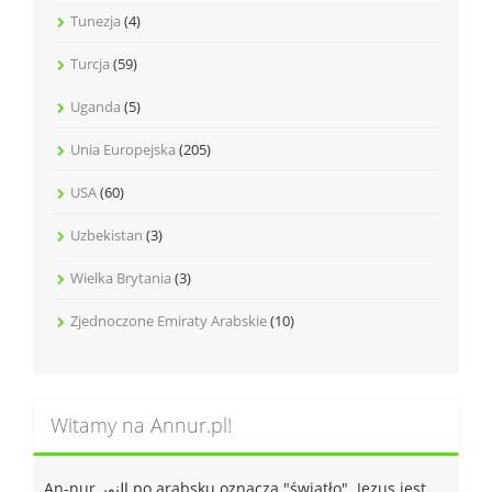
Tunezja
(4)
Turcja
(59)
Uganda
(5)
Unia Europejska
(205)
USA
(60)
Uzbekistan
(3)
Wielka Brytania
(3)
Zjednoczone Emiraty Arabskie
(10)
Witamy na Annur.pl!
An-nur النور po arabsku oznacza "światło". Jezus jest