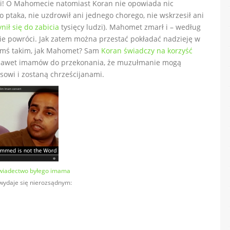
óci! O Mahomecie natomiast Koran nie opowiada nic
ptaka, nie uzdrowił ani jednego chorego, nie wskrzesił ani
nił się do zabicia
tysięcy ludzi). Mahomet zmarł i – według
 nie powróci. Jak zatem można przestać pokładać nadzieję w
w kimś takim, jak Mahomet? Sam
Koran świadczy na korzyść
nawet imamów do przekonania, że muzułmanie mogą
sowi i zostaną chrześcijanami.
świadectwo byłego imama
 wydaje się nierozsądnym: