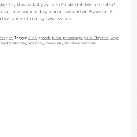
jkę? Czy ktoś oddałby życie za Pinokio lub Misia Uszatka?
zusa, chrześcijanie dają mocne świadectwo Prawdzie. A
chwstaniem, to oni są zwycięzcami.
dzające
Tagged
Allah
,
grzech
,
islam
,
islamizacja
,
Jezus Chrystus
,
kraje
Sąd Ostateczny
,
Syn Boży
,
zbawienie
,
Zmartwychwstanie