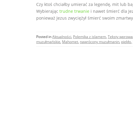
Czy ktoś chciałby umierać za legendę, mit lub ba
Wybierając
trudne trwanie
i nawet śmierć dla Je
ponieważ Jezus zwyciężył śmierć swoim zmartwy
Posted in
Aktualności
,
Polemika z islamem
,
Teksty wprowa
muzułmańskie
,
Mahomet
,
nawrócony muzułmanin
,
piekło
,