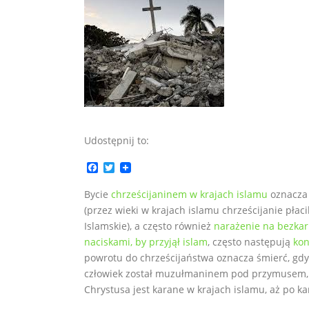
Udostępnij to:
F
T
a
w
c
i
Bycie
chrześcijaninem w krajach islamu
oznacza 
e
t
(przez wieki w krajach islamu chrześcijanie płaci
b
t
o
e
Islamskie), a często również
narażenie na bezka
o
r
naciskami, by przyjął islam
, często następują
ko
k
powrotu do chrześcijaństwa oznacza śmierć, gdy
człowiek został muzułmaninem pod przymusem, 
Chrystusa jest karane w krajach islamu, aż po ka