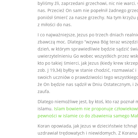
byliśmy źli, zaprzedani grzechowi, nic nie warci
nas. Przecież On sam nie popełnił żadnego grzech
poniósł śmierć za nasze grzechy. Na tym krzyżu 
z miłości do nas.
I co najważniejsze, Jezus po trzech dniach real
zbawczą moc. Dlatego “wzywa Bóg teraz wszędzie
dzień, w którym sprawiedliwie będzie sądzić świa
uwierzytelnieniu Go wobec wszystkich przez wsk
kto po takiej śmierci, jak Jezus (kiedy krew skrz
zob. J 19,34) byłby w stanie chodzić, rozmawiać i
swoich uczniów o prawdziwości tego wszystkieg
że On będzie nas sądził w Dniu Ostatecznym, i że
zaufa.
Dlatego niemożliwe jest, by ktoś, kto raz poznał 
islamu.
Islam bowiem nie proponuje człowiekowi
pewności w islamie co do zbawienia samego M
Koran opowiada, jak Jezus w dzieciństwie tchnął
uzdrawiał trędowatych i niewidomych. Z Koranu 