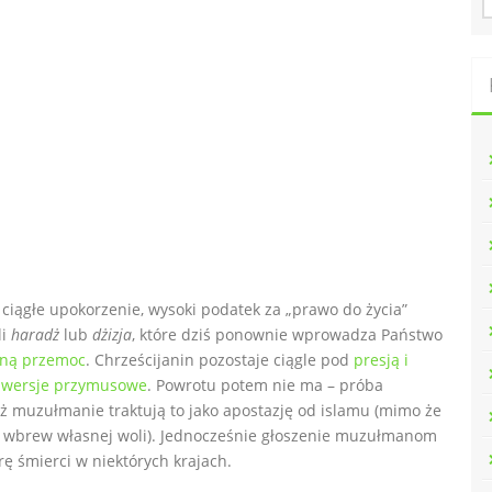
u
k
a
j
:
ciągłe upokorzenie, wysoki podatek za „prawo do życia”
li
haradż
lub
dżizja
, które dziś ponownie wprowadza Państwo
rną przemoc
. Chrześcijanin pozostaje ciągle pod
presją i
nwersje przymusowe
. Powrotu potem nie ma – próba
ż muzułmanie traktują to jako apostazję od islamu (mimo że
wbrew własnej woli). Jednocześnie głoszenie muzułmanom
rę śmierci w niektórych krajach.