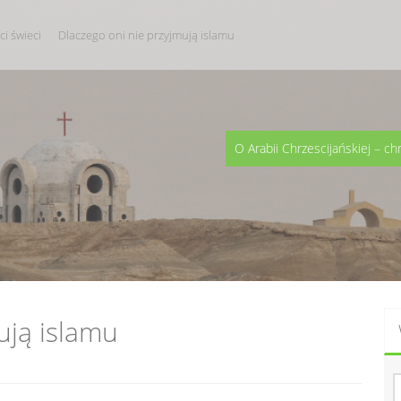
i świeci
Dlaczego oni nie przyjmują islamu
O Arabii Chrzescijańskiej – ch
ują islamu
S
z