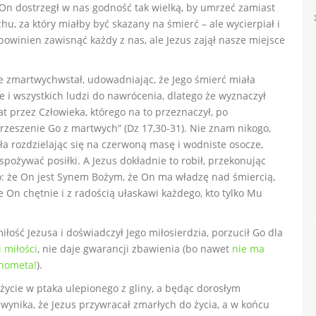
. On dostrzegł w nas godność tak wielką, by umrzeć zamiast
u, za który miałby być skazany na śmierć – ale wycierpiał i
powinien zawisnąć każdy z nas, ale Jezus zajął nasze miejsce
nie zmartwychwstał, udowadniając, że Jego śmierć miała
 i wszystkich ludzi do nawrócenia, dlatego że wyznaczył
t przez Człowieka, którego na to przeznaczył, po
rzeszenie Go z martwych” (Dz 17,30-31). Nie znam nikogo,
epła rozdzielając się na czerwoną masę i wodniste osocze,
 spożywać posiłki. A Jezus dokładnie to robił, przekonując
o: że On jest Synem Bożym, że On ma władzę nad śmiercią,
 On chętnie i z radością ułaskawi każdego, kto tylko Mu
miłość Jezusa i doświadczył Jego miłosierdzia, porzucił Go dla
 miłości
, nie daje gwarancji zbawienia (bo nawet
nie ma
ahometa!
).
 życie w ptaka ulepionego z gliny, a będąc dorosłym
wynika, że Jezus przywracał zmarłych do życia, a w końcu