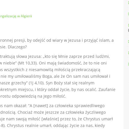
gelizację w Algierii
nnej presji, by odejść od wiary w Jezusa i przyjąć islam, a
sie. Dlaczego?
traktują słowa Jezusa: „kto się Mnie zaprze przed ludźmi,
w niebie” (Mt 10,33). Oni mają świadomość, że to nie oni
as wszystkich z niesamowitą miłością przekraczającą
że nie my umiłowaliśmy Boga, ale że On sam nas umiłował i
asze grzechy” (1J 4,10). Syn Boży stał się realnym
kretnym miejscu, i który oddał życie, by nas ocalić. Zaufanie
prostu odpowiedzią na Jego miłość.
ezus nam okazał: “A [nawet] za człowieka sprawiedliwego
udnością. Chociaż może jeszcze za człowieka życzliwego
uje nam swoją miłość [właśnie] przez to, że Chrystus umarł
-8). Chrystus realnie umarł, oddając życie za nas, kiedy