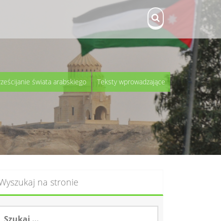
rześcijanie świata arabskiego
Teksty wprowadzające
Wyszukaj na stronie