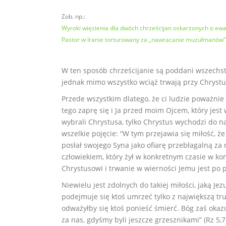
Zob. np.:
Wyroki więzienia dla dwóch chrześcijan oskarżonych o ewan
Pastor w Iranie torturowany za „nawracanie muzułmanów”
W ten sposób chrześcijanie są poddani wszechstro
jednak mimo wszystko wciąż trwają przy Chrystu
Przede wszystkim dlatego, że ci ludzie poważnie 
tego zaprę się i Ja przed moim Ojcem, który jest 
wybrali Chrystusa, tylko Chrystus wychodzi do n
wszelkie pojęcie: “W tym przejawia się miłość, 
posłał swojego Syna jako ofiarę przebłagalną za n
człowiekiem, który żył w konkretnym czasie w kon
Chrystusowi i trwanie w wierności Jemu jest po 
Niewielu jest zdolnych do takiej miłości, jaką J
podejmuje się ktoś umrzeć tylko z największą tr
odważyłby się ktoś ponieść śmierć. Bóg zaś okaz
za nas, gdyśmy byli jeszcze grzesznikami” (Rz 5,7