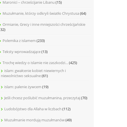
Maronici – chrześcijanie Libanu
(15)
Muzułmanie, którzy odkryli światło Chrystusa
(64)
Ormianie, Grecy i inne mniejszości chrześcijańskie
(32)
Polemika z islamem
(233)
Teksty wprowadzające
(13)
Trochę wiedzy o islamie nie zaszkodzi…
(425)
islam: gwałcenie kobiet niewiernych i
niewolnictwo seksualne
(61)
islam: palenie żywcem
(19)
Jeśli chcesz poślubić muzułmanina, przeczytaj
(70)
Ludobójstwo dla Allaha w liczbach
(112)
Muzułmanie mordują muzułmanów
(49)