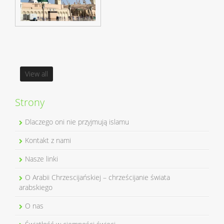
View all
Strony
Dlaczego oni nie przyjmują islamu
Kontakt z nami
Nasze linki
O Arabii Chrzescijańskiej – chrześcijanie świata
arabskiego
O nas