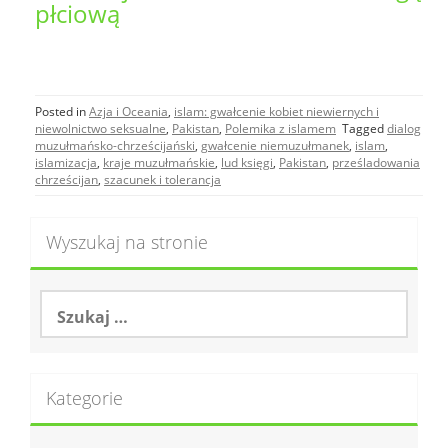
płciową
Posted in
Azja i Oceania
,
islam: gwałcenie kobiet niewiernych i
niewolnictwo seksualne
,
Pakistan
,
Polemika z islamem
Tagged
dialog
muzułmańsko-chrześcijański
,
gwałcenie niemuzułmanek
,
islam
,
islamizacja
,
kraje muzułmańskie
,
lud księgi
,
Pakistan
,
prześladowania
chrześcijan
,
szacunek i tolerancja
Wyszukaj na stronie
S
z
u
k
a
Kategorie
j
: