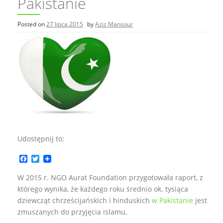
Pakistanie
Posted on
27 lipca 2015
by
Aziz Mansour
Udostępnij to:
F
T
a
w
c
i
W 2015 r. NGO Aurat Foundation przygotowała raport, z
e
t
którego wynika, że każdego roku średnio ok. tysiąca
b
t
o
e
dziewcząt chrześcijańskich i hinduskich
w Pakistanie
jest
o
r
zmuszanych do przyjęcia islamu.
k