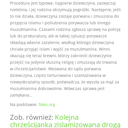
Procedura jest typowa: najpierw dziewczyna, zazwyczaj
nieletnia, i jej rodzina otrzymują pogróżki. Następnie, jeśli
to nie działa, dziewczyna zostaje porwana i zmuszona do
przyjęcia islamu i poślubienia porywacza lub innego
muzułmanina. Czasami rodzina zgłasza sprawę na policję
lub do prokuratury, ale w takiej sytuacji porywacze
składają własne zażalenie, według którego dziewczyna
chciała przyjąć islam i wyjść za muzułmanina. Winni
okazują się teraz krewni, którzy zabronili dziewczynie
przejść na jedynie słuszną religię i zmuszają do trwania
w chrześcijaństwie. Wezwana do sądu porwana
dziewczyna, często torturowana i szantażowana w
niewyobrażalny sposób, poświadcza, że wyszła za mąż za
muzułmanina dobrowolnie. Wówczas sprawa jest
zamykana…
Na podstawie:
fides.org
Zob. również:
Kolejna
chrześcijanka zislamizowana drogą