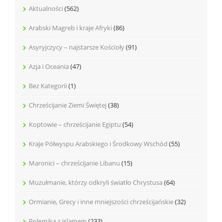
Aktualności
(562)
Arabski Magreb i kraje Afryki
(86)
Asyryjczycy – najstarsze Kościoły
(91)
Azja i Oceania
(47)
Bez Kategorii
(1)
Chrześcijanie Ziemi Świętej
(38)
Koptowie – chrześcijanie Egiptu
(54)
Kraje Półwyspu Arabskiego i Środkowy Wschód
(55)
Maronici – chrześcijanie Libanu
(15)
Muzułmanie, którzy odkryli światło Chrystusa
(64)
Ormianie, Grecy i inne mniejszości chrześcijańskie
(32)
Polemika z islamem
(233)