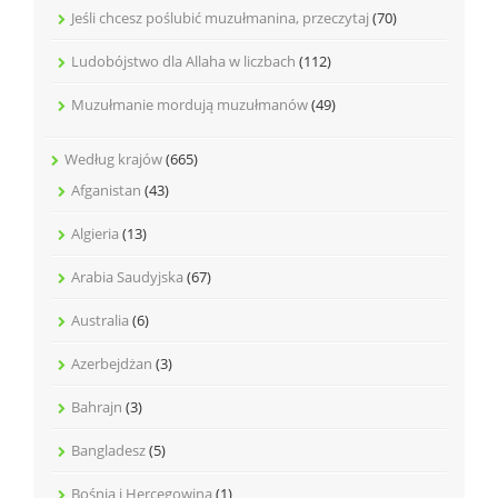
Jeśli chcesz poślubić muzułmanina, przeczytaj
(70)
Ludobójstwo dla Allaha w liczbach
(112)
Muzułmanie mordują muzułmanów
(49)
Według krajów
(665)
Afganistan
(43)
Algieria
(13)
Arabia Saudyjska
(67)
Australia
(6)
Azerbejdżan
(3)
Bahrajn
(3)
Bangladesz
(5)
Bośnia i Hercegowina
(1)