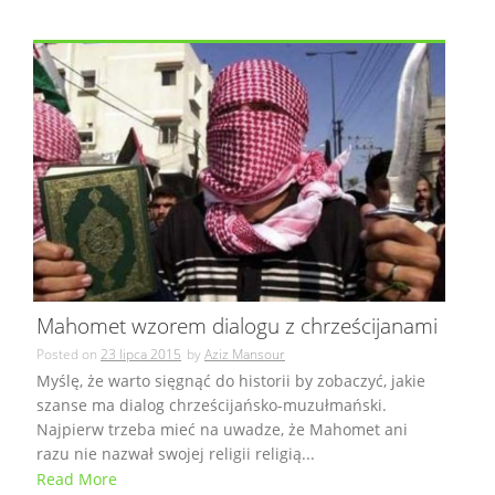
Mahomet wzorem dialogu z chrześcijanami
Posted on
23 lipca 2015
by
Aziz Mansour
Myślę, że warto sięgnąć do historii by zobaczyć, jakie
szanse ma dialog chrześcijańsko-muzułmański.
Najpierw trzeba mieć na uwadze, że Mahomet ani
razu nie nazwał swojej religii religią...
Read More