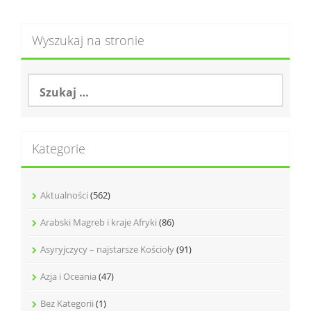
Wyszukaj na stronie
S
z
u
k
a
Kategorie
j
:
Aktualności
(562)
Arabski Magreb i kraje Afryki
(86)
Asyryjczycy – najstarsze Kościoły
(91)
Azja i Oceania
(47)
Bez Kategorii
(1)