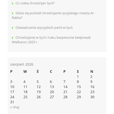
Co czeka chrześcijan Syrii?
Gdzie się podziali chrześcijanie syryjskiego miasta Ar-
Rakka?
Oświadczenie asyryjskich partii w Syrii
Chrześcijanie w Syrii i Iraku bezpiecznie świętowali
Wielkanoc 2025 r.
sierpień 2026
P
W
Ś
C
P
S
N
1
2
3
4
5
6
7
8
9
10
11
12
13
14
15
16
17
18
19
20
21
22
23
24
25
26
27
28
29
30
31
« maj