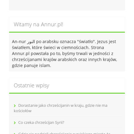
Witamy na Annur.pl!
An-nur النور po arabsku oznacza "światło". Jezus jest
światłem, które świeci w ciemnościach. Strona
Annur.pl powstała po to, byśmy trwali w jedności z
chrześcijanami krajów arabskich oraz innych krajów,
gdzie panuje islam.
Ostatnie wpisy
Dorastanie jako chrześcijanin w kraju, gdzie nie ma
kościołów
Co czeka chrześcijan Syrii?
Gdzie się podziali chrześcijanie syryjskiego miasta Ar-