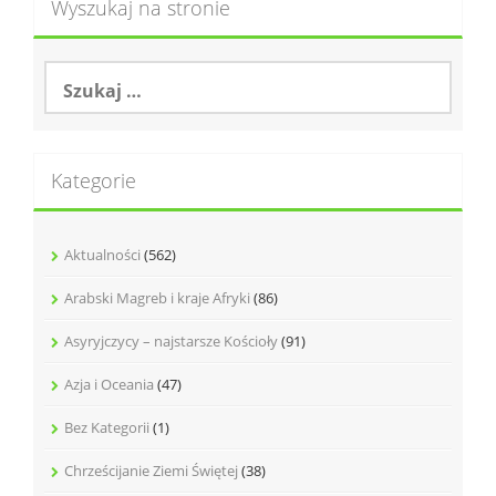
Wyszukaj na stronie
S
z
u
k
a
Kategorie
j
:
Aktualności
(562)
Arabski Magreb i kraje Afryki
(86)
Asyryjczycy – najstarsze Kościoły
(91)
Azja i Oceania
(47)
Bez Kategorii
(1)
Chrześcijanie Ziemi Świętej
(38)